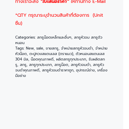
ทางเราจะส่ง
“ใบเสนอราคา”
ให้ท่านทาง E-Mail
*QTY กรุณาระบุจำนวนสินค้าที่ต้องการ (Unit
ชิ้น)
Categories:
สกรูน๊อตเหล็กและอื่นๆ
,
สกรูหัวจม สกรูตัว
หนอน
Tags:
New
,
sale
,
ขายสกรู
,
จำหน่ายสกรูหัวจมดำ
,
จำหน่าย
หัวน๊อต
,
ตะปูควงสแตนเลส (ตราแมว)
,
ตัวหนอนสแตนเลส
304 มิล
,
น๊อตคุณภาพดี
,
ผลิตสกรูทุกประเภท
,
รับผลิตสก
รู
,
สกรู
,
สกรูทุกประเภท
,
สกรูน๊อต
,
สกรูหัวจมดำ
,
สกรูหัว
จมดำคุณภาพดี
,
สกรูหัวจมดำราคาถูก
,
อุปกรณ์ช่าง
,
เครื่อง
มือช่าง